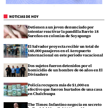
NOTICIAS DE HOY
Detienen a un joven denunciado por
intentar reactivar la pandilla Barrio 18
Sureños en colonias de Soyapango
El Salvador proyecta recibir un total de
160,000 pasajeros en el Aeropuerto
Internacional en este periodo vacacional
Dos sujetos fueron detenidos por el
homicidio de un hombre de 66 años en El
Divisadero
Policía recupera más de $1,000 en
efectivo que fueron hurtados de una casa
en Chalchuapa
The Times: Infantino negocia en secreto