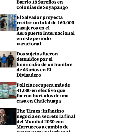
Barrio 18 Sureños en
colonias de Soyapango
El Salvador proyecta
recibir un total de 160,000
pasajeros en el
Aeropuerto Internacional
en este periodo
vacacional
Dos sujetos fueron
detenidos por el
homicidio de un hombre
de 66 años en El
Divisadero
Policía recupera más de
$1,000 en efectivo que
fueron hurtados de una
casa en Chalchuapa
The Times: Infantino
negocia en secreto la final
del Mundial 2030 con
Marruecos a cambio de