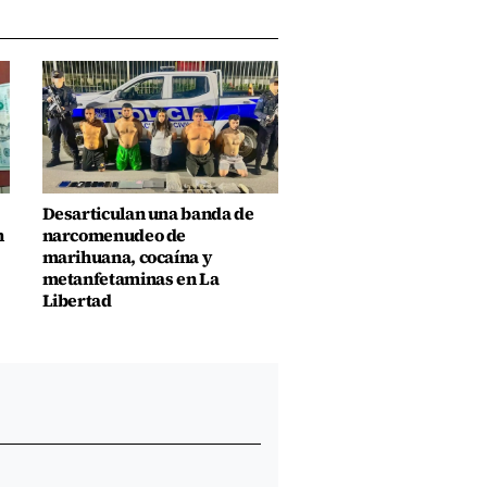
Desarticulan una banda de
n
narcomenudeo de
marihuana, cocaína y
metanfetaminas en La
Libertad