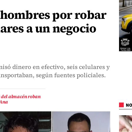
s hombres por robar
lares a un negocio
isó dinero en efectivo, seis celulares y
ansportaban, según fuentes policiales.
s del almacén roban
 Ana
NO