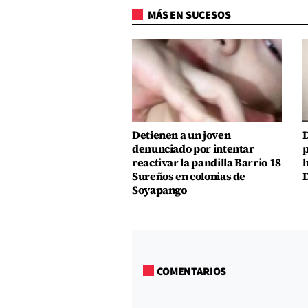
MÁS EN SUCESOS
Detienen a un joven
D
denunciado por intentar
p
reactivar la pandilla Barrio 18
h
Sureños en colonias de
D
Soyapango
COMENTARIOS