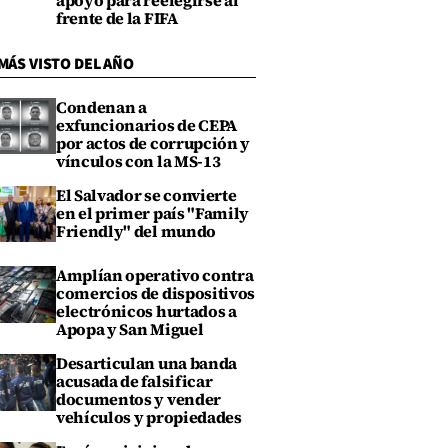
apoyo para reelegirse al
frente de la FIFA
MÁS VISTO DEL AÑO
Condenan a
exfuncionarios de CEPA
por actos de corrupción y
vínculos con la MS-13
El Salvador se convierte
en el primer país "Family
Friendly" del mundo
Amplían operativo contra
comercios de dispositivos
electrónicos hurtados a
Apopa y San Miguel
Desarticulan una banda
acusada de falsificar
documentos y vender
vehículos y propiedades