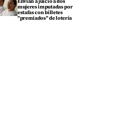
Envían a juicio a dos
mujeres imputadas por
estafas con billetes
"premiados" de lotería