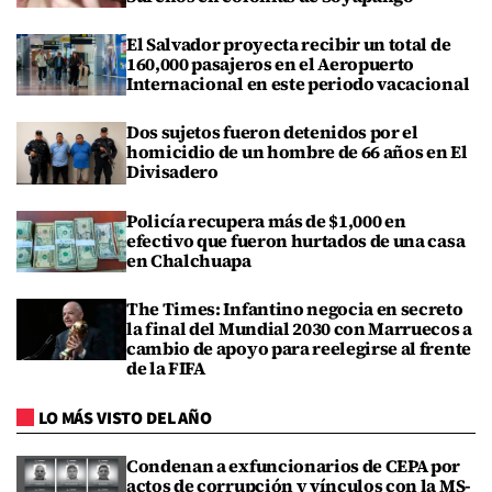
El Salvador proyecta recibir un total de
160,000 pasajeros en el Aeropuerto
Internacional en este periodo vacacional
Dos sujetos fueron detenidos por el
homicidio de un hombre de 66 años en El
Divisadero
Policía recupera más de $1,000 en
efectivo que fueron hurtados de una casa
en Chalchuapa
The Times: Infantino negocia en secreto
la final del Mundial 2030 con Marruecos a
cambio de apoyo para reelegirse al frente
de la FIFA
LO MÁS VISTO DEL AÑO
Condenan a exfuncionarios de CEPA por
actos de corrupción y vínculos con la MS-