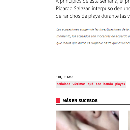
A principios de esta semana, el p
Ricardo Salazar, interpuso denunci
de ranchos de playa durante las 
ETIQUETAS:
señalada
víctimas
qué
cae
banda
playas
MÁS EN SUCESOS