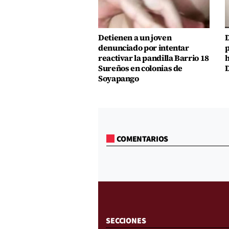
Detienen a un joven
D
denunciado por intentar
p
reactivar la pandilla Barrio 18
h
Sureños en colonias de
D
Soyapango
COMENTARIOS
SECCIONES