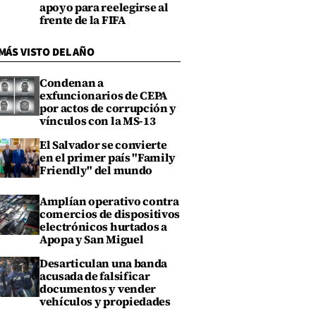
apoyo para reelegirse al
frente de la FIFA
MÁS VISTO DEL AÑO
Condenan a
exfuncionarios de CEPA
por actos de corrupción y
vínculos con la MS-13
El Salvador se convierte
en el primer país "Family
Friendly" del mundo
Amplían operativo contra
comercios de dispositivos
electrónicos hurtados a
Apopa y San Miguel
Desarticulan una banda
acusada de falsificar
documentos y vender
vehículos y propiedades