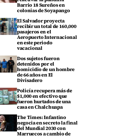
Barrio 18 Sureños en
colonias de Soyapango
El Salvador proyecta
recibir un total de 160,000
pasajeros en el
Aeropuerto Internacional
en este periodo
vacacional
Dos sujetos fueron
detenidos por el
homicidio de un hombre
de 66 años en El
Divisadero
Policía recupera más de
$1,000 en efectivo que
fueron hurtados de una
casa en Chalchuapa
The Times: Infantino
negocia en secreto la final
del Mundial 2030 con
Marruecos a cambio de