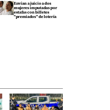
Envían a juicio a dos
mujeres imputadas por
estafas con billetes
"premiados" de lotería