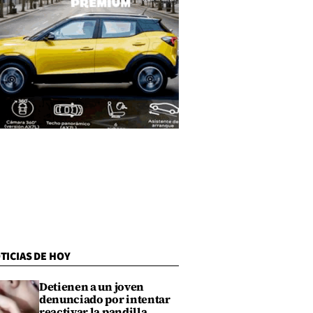
TICIAS DE HOY
Detienen a un joven
denunciado por intentar
reactivar la pandilla