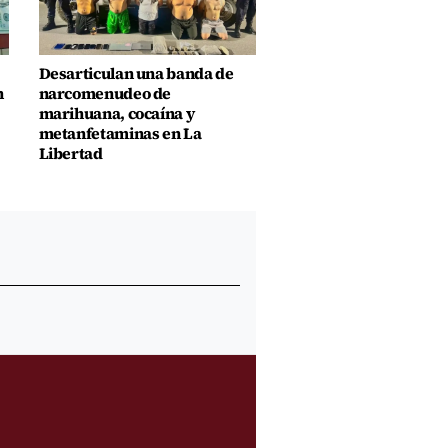
Desarticulan una banda de
n
narcomenudeo de
marihuana, cocaína y
metanfetaminas en La
Libertad