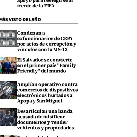
apoyo para reelegirse al
frente de la FIFA
MÁS VISTO DEL AÑO
Condenan a
exfuncionarios de CEPA
por actos de corrupción y
vínculos con la MS-13
El Salvador se convierte
en el primer país "Family
Friendly" del mundo
Amplían operativo contra
comercios de dispositivos
electrónicos hurtados a
Apopa y San Miguel
Desarticulan una banda
acusada de falsificar
documentos y vender
vehículos y propiedades