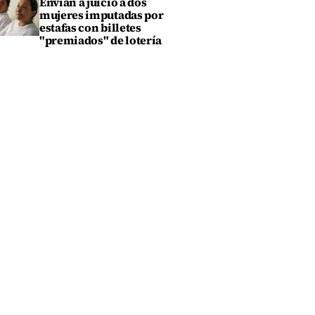
Envían a juicio a dos
mujeres imputadas por
estafas con billetes
"premiados" de lotería