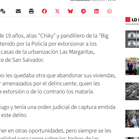
LO 
 19 años, alias "Chiky" y pandillero de la "Big
enido por la Policía por extorsionar a los
casas de la urbanización Las Margaritas,
te de San Salvador.
 no les quedaba otra que abandonar sus viviendas,
r amenazados por el delincuente, quien les
 extorsión o de lo contrario los mataría.
ófugo y tenía una orden judicial de captura emitida
este delito.
tener en otras oportunidades, pero siempre se les
gilidad para correr sobre los techos de las