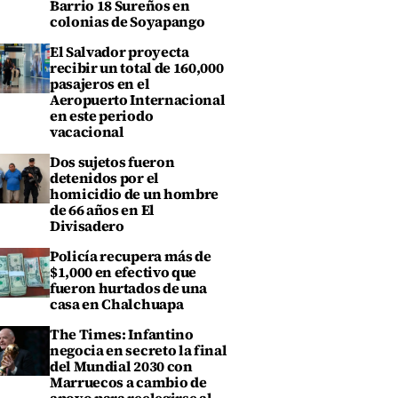
Barrio 18 Sureños en
colonias de Soyapango
El Salvador proyecta
recibir un total de 160,000
pasajeros en el
Aeropuerto Internacional
en este periodo
vacacional
Dos sujetos fueron
detenidos por el
homicidio de un hombre
de 66 años en El
Divisadero
Policía recupera más de
$1,000 en efectivo que
fueron hurtados de una
casa en Chalchuapa
The Times: Infantino
negocia en secreto la final
del Mundial 2030 con
Marruecos a cambio de