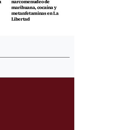
n
narcomenudeo de
marihuana, cocaína y
metanfetaminas en La
Libertad