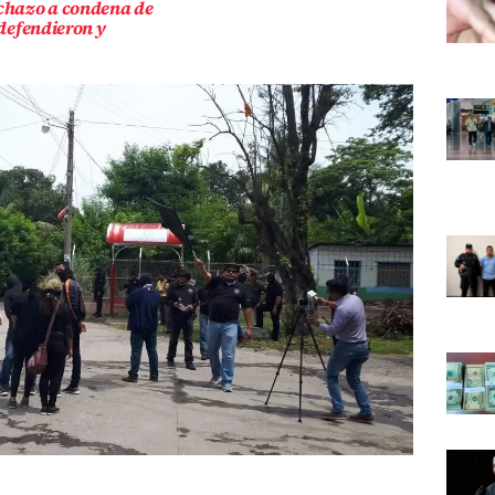
echazo a condena de
 defendieron y