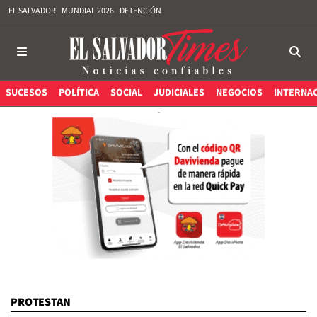
EL SALVADOR
MUNDIAL 2026
DETENCIÓN
SUCESOS
POLÍTICA
SOCIAL
JUDICIALES
NEGOCIOS
INTERNA
PROTESTAN