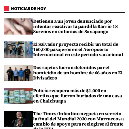
NOTICIAS DE HOY
Detienen a un joven denunciado por
intentar reactivar la pandilla Barrio 18
Sureños en colonias de Soyapango
El Salvador proyecta recibir un total de
160,000 pasajeros en el Aeropuerto
Internacional en este periodo vacacional
Dos sujetos fueron detenidos por el
homicidio de un hombre de 66 años en El
Divisadero
Policía recupera más de $1,000 en
efectivo que fueron hurtados de una casa
en Chalchuapa
The Times: Infantino negocia en secreto
la final del Mundial 2030 con Marruecos a
cambio de apoyo para reelegirse al frente