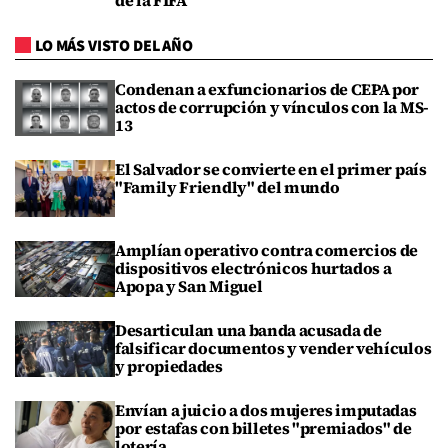
de la FIFA
LO MÁS VISTO DEL AÑO
Condenan a exfuncionarios de CEPA por
actos de corrupción y vínculos con la MS-
13
El Salvador se convierte en el primer país
"Family Friendly" del mundo
Amplían operativo contra comercios de
dispositivos electrónicos hurtados a
Apopa y San Miguel
Desarticulan una banda acusada de
falsificar documentos y vender vehículos
y propiedades
Envían a juicio a dos mujeres imputadas
por estafas con billetes "premiados" de
lotería