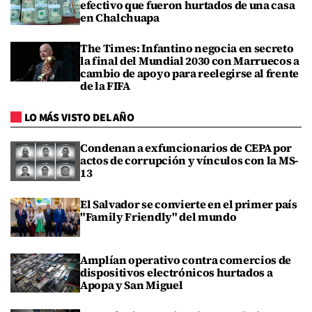
efectivo que fueron hurtados de una casa
en Chalchuapa
The Times: Infantino negocia en secreto
la final del Mundial 2030 con Marruecos a
cambio de apoyo para reelegirse al frente
de la FIFA
LO MÁS VISTO DEL AÑO
Condenan a exfuncionarios de CEPA por
actos de corrupción y vínculos con la MS-
13
El Salvador se convierte en el primer país
"Family Friendly" del mundo
Amplían operativo contra comercios de
dispositivos electrónicos hurtados a
Apopa y San Miguel