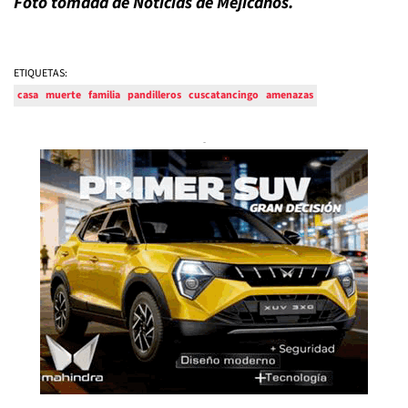
Foto tomada de Noticias de Mejicanos.
ETIQUETAS:
casa
muerte
familia
pandilleros
cuscatancingo
amenazas