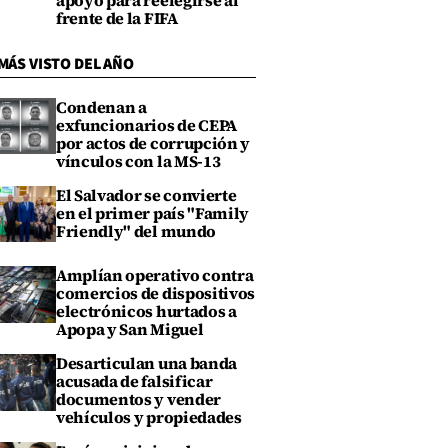
apoyo para reelegirse al
frente de la FIFA
MÁS VISTO DEL AÑO
Condenan a
exfuncionarios de CEPA
por actos de corrupción y
vínculos con la MS-13
El Salvador se convierte
en el primer país "Family
Friendly" del mundo
Amplían operativo contra
comercios de dispositivos
electrónicos hurtados a
Apopa y San Miguel
Desarticulan una banda
acusada de falsificar
documentos y vender
vehículos y propiedades