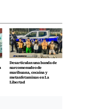
Desarticulan una banda de
n
narcomenudeo de
marihuana, cocaína y
metanfetaminas en La
Libertad