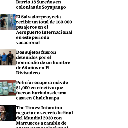
Barrio 18 Sureños en
colonias de Soyapango
El Salvador proyecta
recibir un total de 160,000
pasajeros en el
Aeropuerto Internacional
en este periodo
vacacional
Dos sujetos fueron
detenidos por el
homicidio de un hombre
de 66 años en El
Divisadero
Policía recupera más de
$1,000 en efectivo que
fueron hurtados de una
casa en Chalchuapa
The Times: Infantino
negocia en secreto la final
del Mundial 2030 con
Marruecos a cambio de