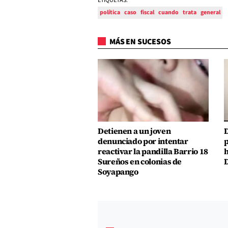
ETIQUETAS:
política
caso
fiscal
cuando
trata
general
MÁS EN SUCESOS
Detienen a un joven
D
denunciado por intentar
p
reactivar la pandilla Barrio 18
h
Sureños en colonias de
D
Soyapango