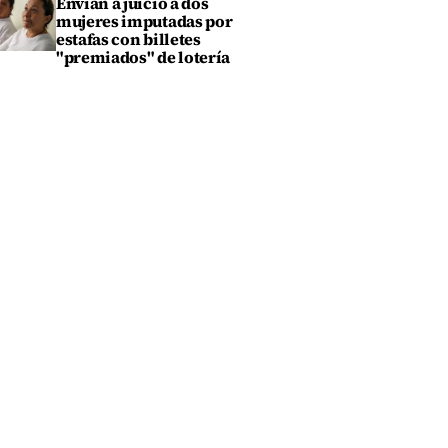
Envían a juicio a dos
mujeres imputadas por
estafas con billetes
"premiados" de lotería