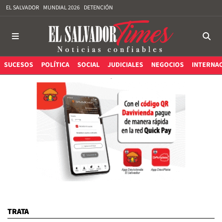
EL SALVADOR
MUNDIAL 2026
DETENCIÓN
SUCESOS
POLÍTICA
SOCIAL
JUDICIALES
NEGOCIOS
INTERNA
TRATA