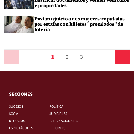
y propiedades
Envían a juicio a dos mujeres imputadas
por estafas con billetes "premiados" de
lotería
1
Anterior
2
3
Siguiente
SECCIONES
SUCESOS
POLÍTICA
SOCIAL
JUDICIALES
NEGOCIOS
INTERNACIONALES
ESPECTÁCULOS
DEPORTES