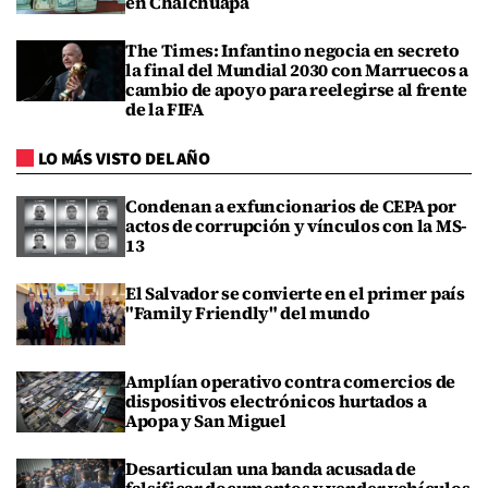
en Chalchuapa
The Times: Infantino negocia en secreto
la final del Mundial 2030 con Marruecos a
cambio de apoyo para reelegirse al frente
de la FIFA
LO MÁS VISTO DEL AÑO
Condenan a exfuncionarios de CEPA por
actos de corrupción y vínculos con la MS-
13
El Salvador se convierte en el primer país
"Family Friendly" del mundo
Amplían operativo contra comercios de
dispositivos electrónicos hurtados a
Apopa y San Miguel
Desarticulan una banda acusada de
falsificar documentos y vender vehículos