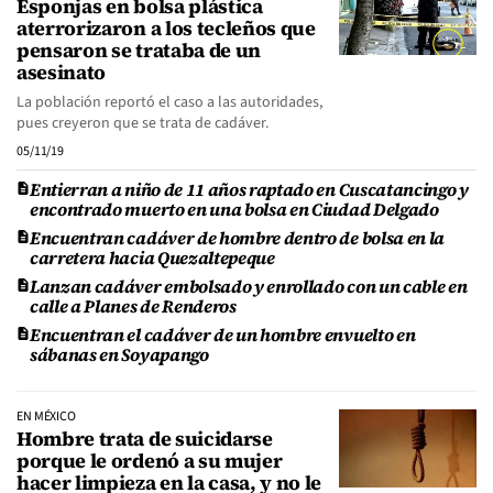
Esponjas en bolsa plástica
aterrorizaron a los tecleños que
pensaron se trataba de un
asesinato
La población reportó el caso a las autoridades,
pues creyeron que se trata de cadáver.
05/11/19
Entierran a niño de 11 años raptado en Cuscatancingo y
encontrado muerto en una bolsa en Ciudad Delgado
Encuentran cadáver de hombre dentro de bolsa en la
carretera hacia Quezaltepeque
Lanzan cadáver embolsado y enrollado con un cable en
calle a Planes de Renderos
Encuentran el cadáver de un hombre envuelto en
sábanas en Soyapango
EN MÉXICO
Hombre trata de suicidarse
porque le ordenó a su mujer
hacer limpieza en la casa, y no le