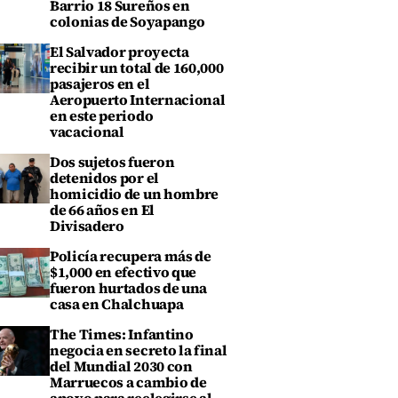
Barrio 18 Sureños en
colonias de Soyapango
El Salvador proyecta
recibir un total de 160,000
pasajeros en el
Aeropuerto Internacional
en este periodo
vacacional
Dos sujetos fueron
detenidos por el
homicidio de un hombre
de 66 años en El
Divisadero
Policía recupera más de
$1,000 en efectivo que
fueron hurtados de una
casa en Chalchuapa
The Times: Infantino
negocia en secreto la final
del Mundial 2030 con
Marruecos a cambio de