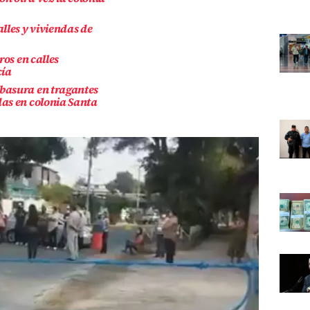
lles y viviendas de
ros en calles
cía
basura en tragantes
as en colonia Santa