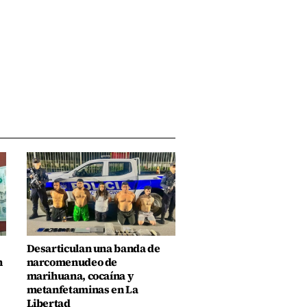
Desarticulan una banda de
n
narcomenudeo de
marihuana, cocaína y
metanfetaminas en La
Libertad