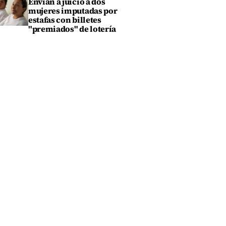
Envían a juicio a dos
mujeres imputadas por
estafas con billetes
"premiados" de lotería