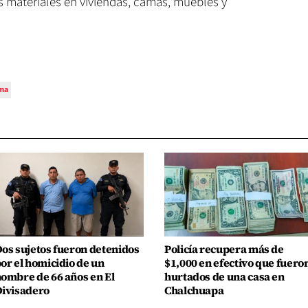
 materiales en viviendas, camas, muebles y
ma
os sujetos fueron detenidos
Policía recupera más de
or el homicidio de un
$1,000 en efectivo que fuero
ombre de 66 años en El
hurtados de una casa en
ivisadero
Chalchuapa