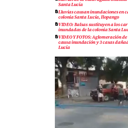
Santa Lucía
Lluvias causan inundaciones en ca
colonia Santa Lucía, Ilopango
VIDEO: Balsas sustituyen a los car
inundadas de la colonia Santa Lu
VIDEO Y FOTOS: Aglomeración de 
causa inundación y 3 casas dañad
Lucía