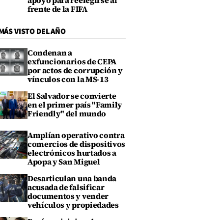
apoyo para reelegirse al
frente de la FIFA
MÁS VISTO DEL AÑO
Condenan a
exfuncionarios de CEPA
por actos de corrupción y
vínculos con la MS-13
El Salvador se convierte
en el primer país "Family
Friendly" del mundo
Amplían operativo contra
comercios de dispositivos
electrónicos hurtados a
Apopa y San Miguel
Desarticulan una banda
acusada de falsificar
documentos y vender
vehículos y propiedades