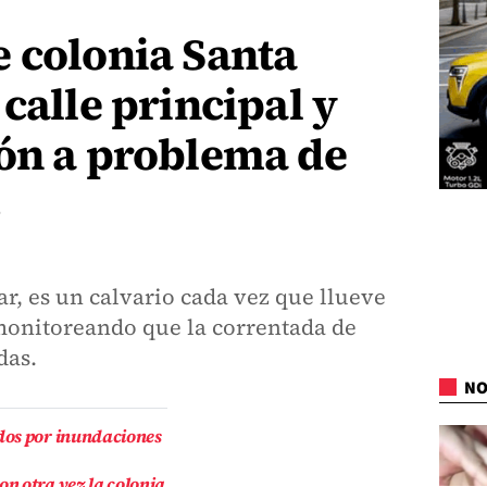
 colonia Santa
calle principal y
ión a problema de
s
ar, es un calvario cada vez que llueve
monitoreando que la correntada de
das.
NO
dos por inundaciones
n otra vez la colonia