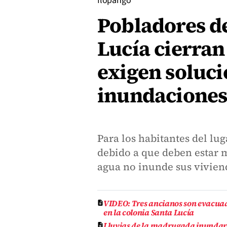
Ilopango
Pobladores de
Lucía cierran 
exigen soluc
inundacione
Para los habitantes del lug
debido a que deben estar 
agua no inunde sus vivien
VIDEO: Tres ancianos son evacua
en la colonia Santa Lucía
Lluvias de la madrugada inundaro