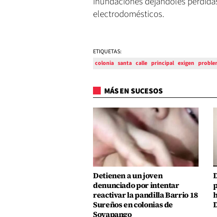
inundaciones dejándoles pérdidas
electrodomésticos.
ETIQUETAS:
colonia
santa
calle
principal
exigen
proble
MÁS EN SUCESOS
Detienen a un joven
D
denunciado por intentar
p
reactivar la pandilla Barrio 18
h
Sureños en colonias de
D
Soyapango