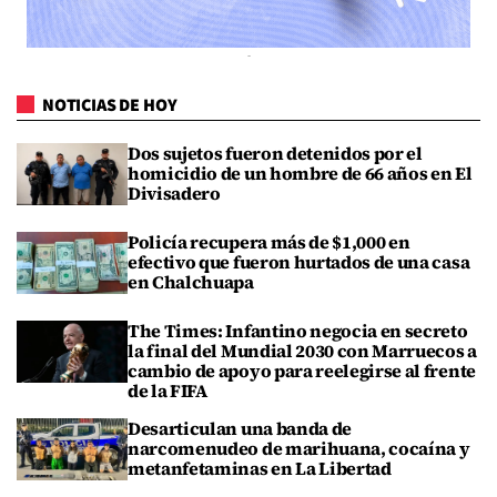
NOTICIAS DE HOY
Dos sujetos fueron detenidos por el
homicidio de un hombre de 66 años en El
Divisadero
Policía recupera más de $1,000 en
efectivo que fueron hurtados de una casa
en Chalchuapa
The Times: Infantino negocia en secreto
la final del Mundial 2030 con Marruecos a
cambio de apoyo para reelegirse al frente
de la FIFA
Desarticulan una banda de
narcomenudeo de marihuana, cocaína y
metanfetaminas en La Libertad