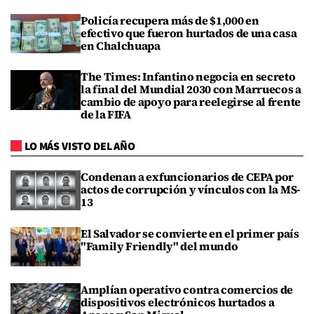
Policía recupera más de $1,000 en
efectivo que fueron hurtados de una casa
en Chalchuapa
The Times: Infantino negocia en secreto
la final del Mundial 2030 con Marruecos a
cambio de apoyo para reelegirse al frente
de la FIFA
LO MÁS VISTO DEL AÑO
Condenan a exfuncionarios de CEPA por
actos de corrupción y vínculos con la MS-
13
El Salvador se convierte en el primer país
"Family Friendly" del mundo
Amplían operativo contra comercios de
dispositivos electrónicos hurtados a