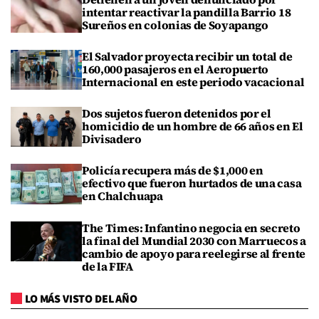
intentar reactivar la pandilla Barrio 18
Sureños en colonias de Soyapango
El Salvador proyecta recibir un total de
160,000 pasajeros en el Aeropuerto
Internacional en este periodo vacacional
Dos sujetos fueron detenidos por el
homicidio de un hombre de 66 años en El
Divisadero
Policía recupera más de $1,000 en
efectivo que fueron hurtados de una casa
en Chalchuapa
The Times: Infantino negocia en secreto
la final del Mundial 2030 con Marruecos a
cambio de apoyo para reelegirse al frente
de la FIFA
LO MÁS VISTO DEL AÑO