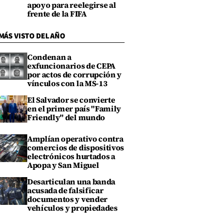
apoyo para reelegirse al
frente de la FIFA
MÁS VISTO DEL AÑO
Condenan a
exfuncionarios de CEPA
por actos de corrupción y
vínculos con la MS-13
El Salvador se convierte
en el primer país "Family
Friendly" del mundo
Amplían operativo contra
comercios de dispositivos
electrónicos hurtados a
Apopa y San Miguel
Desarticulan una banda
acusada de falsificar
documentos y vender
vehículos y propiedades