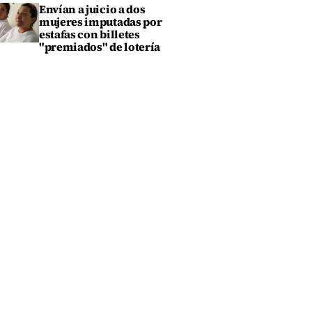
Envían a juicio a dos
mujeres imputadas por
estafas con billetes
"premiados" de lotería