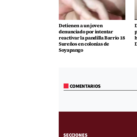
Detienen a un joven
D
denunciado por intentar
p
reactivar la pandilla Barrio 18
h
Sureños en colonias de
D
Soyapango
COMENTARIOS
SECCIONES