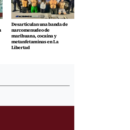
Desarticulan una banda de
n
narcomenudeo de
marihuana, cocaína y
metanfetaminas en La
Libertad