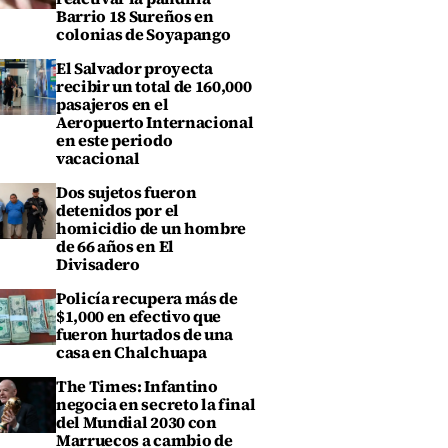
Barrio 18 Sureños en
colonias de Soyapango
El Salvador proyecta
recibir un total de 160,000
pasajeros en el
Aeropuerto Internacional
en este periodo
vacacional
Dos sujetos fueron
detenidos por el
homicidio de un hombre
de 66 años en El
Divisadero
Policía recupera más de
$1,000 en efectivo que
fueron hurtados de una
casa en Chalchuapa
The Times: Infantino
negocia en secreto la final
del Mundial 2030 con
Marruecos a cambio de