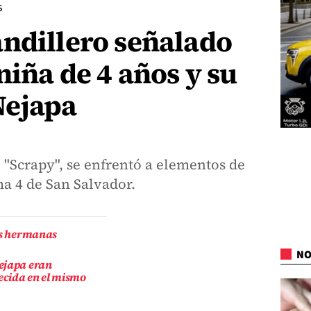
s
ndillero señalado
niña de 4 años y su
Nejapa
, "Scrapy", se enfrentó a elementos de
ma 4 de San Salvador.
dos hermanas
NO
ejapa eran
ecida en el mismo