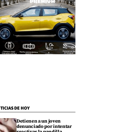
TICIAS DE HOY
Detienen a un joven
denunciado por intentar
reactivar la pandilla