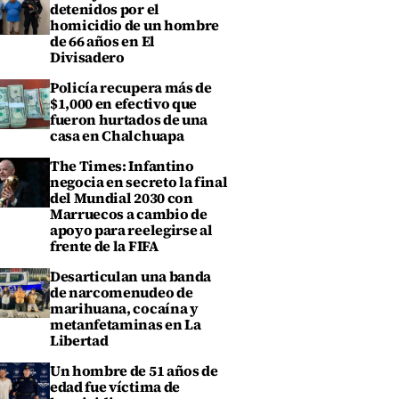
detenidos por el
homicidio de un hombre
de 66 años en El
Divisadero
Policía recupera más de
$1,000 en efectivo que
fueron hurtados de una
casa en Chalchuapa
The Times: Infantino
negocia en secreto la final
del Mundial 2030 con
Marruecos a cambio de
apoyo para reelegirse al
frente de la FIFA
Desarticulan una banda
de narcomenudeo de
marihuana, cocaína y
metanfetaminas en La
Libertad
Un hombre de 51 años de
edad fue víctima de