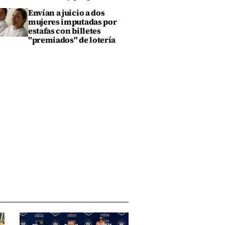
Envían a juicio a dos
mujeres imputadas por
estafas con billetes
"premiados" de lotería