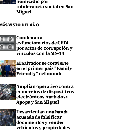
homicidio por
intolerancia social en San
Miguel
MÁS VISTO DEL AÑO
Condenan a
exfuncionarios de CEPA
por actos de corrupción y
vínculos con la MS-13
El Salvador se convierte
en el primer país "Family
Friendly" del mundo
Amplían operativo contra
comercios de dispositivos
electrónicos hurtados a
Apopa y San Miguel
Desarticulan una banda
acusada de falsificar
documentos y vender
vehículos y propiedades