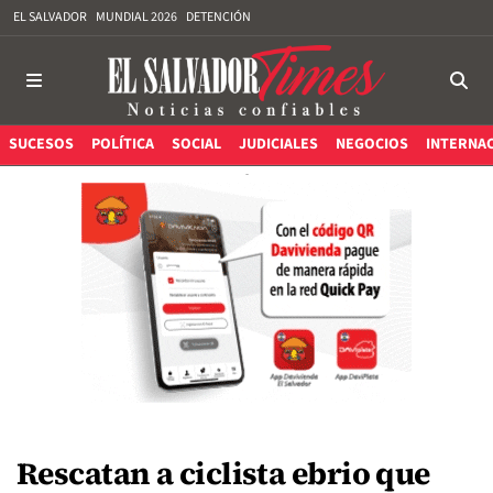
EL SALVADOR
MUNDIAL 2026
DETENCIÓN
SUCESOS
POLÍTICA
SOCIAL
JUDICIALES
NEGOCIOS
INTERNA
Rescatan a ciclista ebrio que