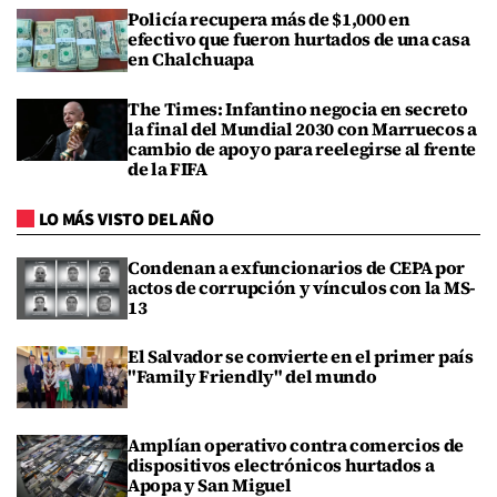
Policía recupera más de $1,000 en
efectivo que fueron hurtados de una casa
en Chalchuapa
The Times: Infantino negocia en secreto
la final del Mundial 2030 con Marruecos a
cambio de apoyo para reelegirse al frente
de la FIFA
LO MÁS VISTO DEL AÑO
Condenan a exfuncionarios de CEPA por
actos de corrupción y vínculos con la MS-
13
El Salvador se convierte en el primer país
"Family Friendly" del mundo
Amplían operativo contra comercios de
dispositivos electrónicos hurtados a
Apopa y San Miguel