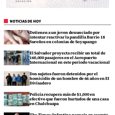
NOTICIAS DE HOY
Detienen a un joven denunciado por
intentar reactivar la pandilla Barrio 18
Sureños en colonias de Soyapango
El Salvador proyecta recibir un total de
160,000 pasajeros en el Aeropuerto
Internacional en este periodo vacacional
Dos sujetos fueron detenidos por el
homicidio de un hombre de 66 años en El
Divisadero
Policía recupera más de $1,000 en
efectivo que fueron hurtados de una casa
en Chalchuapa
The Times: Infantino negocia en secreto