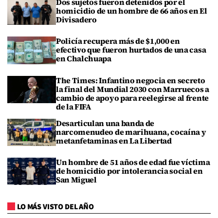
Dos sujetos fueron detenidos por el
homicidio de un hombre de 66 años en El
Divisadero
Policía recupera más de $1,000 en
efectivo que fueron hurtados de una casa
en Chalchuapa
The Times: Infantino negocia en secreto
la final del Mundial 2030 con Marruecos a
cambio de apoyo para reelegirse al frente
de la FIFA
Desarticulan una banda de
narcomenudeo de marihuana, cocaína y
metanfetaminas en La Libertad
Un hombre de 51 años de edad fue víctima
de homicidio por intolerancia social en
San Miguel
LO MÁS VISTO DEL AÑO