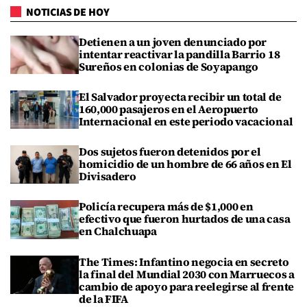
NOTICIAS DE HOY
Detienen a un joven denunciado por
intentar reactivar la pandilla Barrio 18
Sureños en colonias de Soyapango
El Salvador proyecta recibir un total de
160,000 pasajeros en el Aeropuerto
Internacional en este periodo vacacional
Dos sujetos fueron detenidos por el
homicidio de un hombre de 66 años en El
Divisadero
Policía recupera más de $1,000 en
efectivo que fueron hurtados de una casa
en Chalchuapa
The Times: Infantino negocia en secreto
la final del Mundial 2030 con Marruecos a
cambio de apoyo para reelegirse al frente
de la FIFA