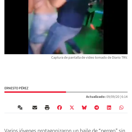
Captura de pantalla de video tomado de Diario TRV.
ERNESTO PÉREZ
Actualizado:
09/09/20 |
6:14
Varios jóvenes protagonizaron un baile de “perreo” sin