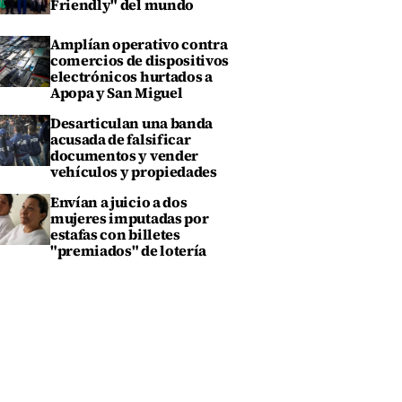
Friendly" del mundo
Amplían operativo contra
comercios de dispositivos
electrónicos hurtados a
Apopa y San Miguel
Desarticulan una banda
acusada de falsificar
documentos y vender
vehículos y propiedades
Envían a juicio a dos
mujeres imputadas por
estafas con billetes
"premiados" de lotería