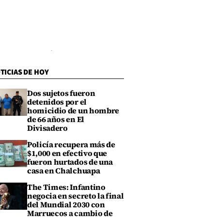
TICIAS DE HOY
Dos sujetos fueron
detenidos por el
homicidio de un hombre
de 66 años en El
Divisadero
Policía recupera más de
$1,000 en efectivo que
fueron hurtados de una
casa en Chalchuapa
The Times: Infantino
negocia en secreto la final
del Mundial 2030 con
Marruecos a cambio de