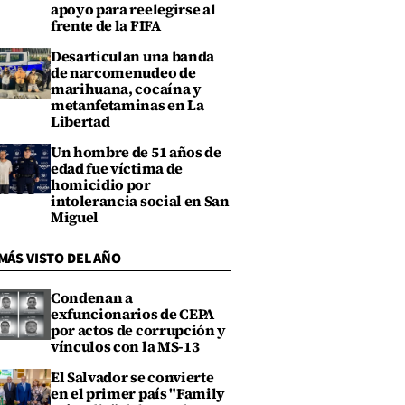
apoyo para reelegirse al
frente de la FIFA
Desarticulan una banda
de narcomenudeo de
marihuana, cocaína y
metanfetaminas en La
Libertad
Un hombre de 51 años de
edad fue víctima de
homicidio por
intolerancia social en San
Miguel
MÁS VISTO DEL AÑO
Condenan a
exfuncionarios de CEPA
por actos de corrupción y
vínculos con la MS-13
El Salvador se convierte
en el primer país "Family