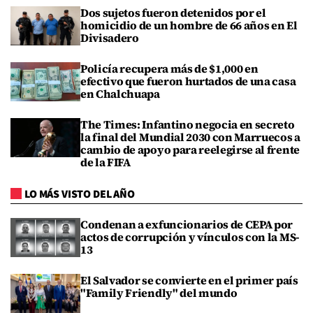
Dos sujetos fueron detenidos por el
homicidio de un hombre de 66 años en El
Divisadero
Policía recupera más de $1,000 en
efectivo que fueron hurtados de una casa
en Chalchuapa
The Times: Infantino negocia en secreto
la final del Mundial 2030 con Marruecos a
cambio de apoyo para reelegirse al frente
de la FIFA
LO MÁS VISTO DEL AÑO
Condenan a exfuncionarios de CEPA por
actos de corrupción y vínculos con la MS-
13
El Salvador se convierte en el primer país
"Family Friendly" del mundo