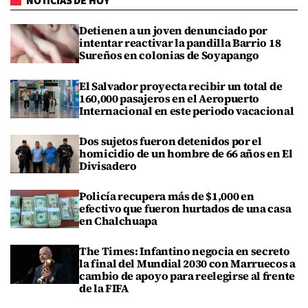
NOTICIAS DE HOY
Detienen a un joven denunciado por
intentar reactivar la pandilla Barrio 18
Sureños en colonias de Soyapango
El Salvador proyecta recibir un total de
160,000 pasajeros en el Aeropuerto
Internacional en este periodo vacacional
Dos sujetos fueron detenidos por el
homicidio de un hombre de 66 años en El
Divisadero
Policía recupera más de $1,000 en
efectivo que fueron hurtados de una casa
en Chalchuapa
The Times: Infantino negocia en secreto
la final del Mundial 2030 con Marruecos a
cambio de apoyo para reelegirse al frente
de la FIFA