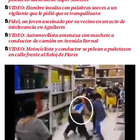
VIDEO: Hombre insulta con palabras soeces a un
vigilante que le pidió que se tranquilizara
Fidel, un joven asesinado por su vecino en un acto de
intolerancia en Aguilares
VIDEO: Automovilista amenaza con machete a
conductor de camión en Avenida Bernal
VIDEO: Motociclista y conductor se pelean a puñetazos
en calle frente al Reloj de Flores