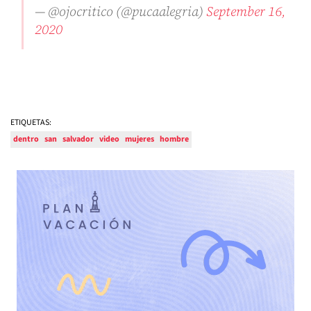
— @ojocritico (@pucaalegria)
September 16,
2020
ETIQUETAS:
dentro
san
salvador
video
mujeres
hombre