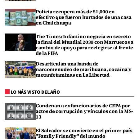
Policía recupera más de $1,000 en
efectivo que fueron hurtados de una casa
en Chalchuapa
The Times: Infantino negocia en secreto
la final del Mundial 2030 con Marruecos a
cambio de apoyo para reelegirse al frente
de la FIFA
Desarticulan una banda de
narcomenudeo de marihuana, cocaína y
metanfetaminas en La Libertad
LO MÁS VISTO DEL AÑO
Condenan a exfuncionarios de CEPA por
actos de corrupción y vínculos con la MS-
13
El Salvador se convierte en el primer país
"Family Friendly" del mundo