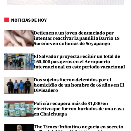
NOTICIAS DE HOY
Detienen a un joven denunciado por
intentar reactivar la pandilla Barrio 18
Sureños en colonias de Soyapango
El Salvador proyecta recibir un total de
160,000 pasajeros en el Aeropuerto
Internacional en este periodo vacacional
Dos sujetos fueron detenidos por el
homicidio de un hombre de 66 años en El
Divisadero
Policía recupera más de $1,000 en
efectivo que fueron hurtados de una casa
en Chalchuapa
The Times: Infantino negocia en secreto