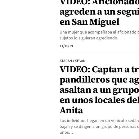
VIDEO: Aficionado
agreden a un segu
en San Miguel
Una mujer que acompañaba al aficionado de
sujetos lo siguieran agrediendo.
11/10/19
ATACAN Y SE VAN
VIDEO: Captan a t
pandilleros que a
asaltan a un grup
en unos locales de
Anita
Los individuos llegan en un vehículo sedán c
bajan y se dirigen a un grupo de personas 
unos…