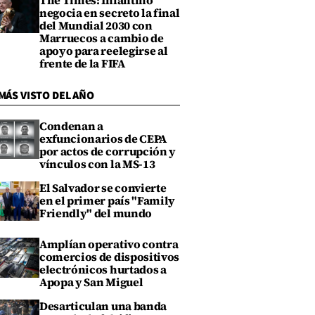
The Times: Infantino
negocia en secreto la final
del Mundial 2030 con
Marruecos a cambio de
apoyo para reelegirse al
frente de la FIFA
MÁS VISTO DEL AÑO
Condenan a
exfuncionarios de CEPA
por actos de corrupción y
vínculos con la MS-13
El Salvador se convierte
en el primer país "Family
Friendly" del mundo
Amplían operativo contra
comercios de dispositivos
electrónicos hurtados a
Apopa y San Miguel
Desarticulan una banda