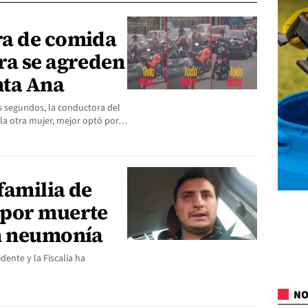
ra de comida
ra se agreden
nta Ana
s segundos, la conductora del
 la otra mujer, mejor optó por…
familia de
 por muerte
n neumonía
dente y la Fiscalía ha
NO