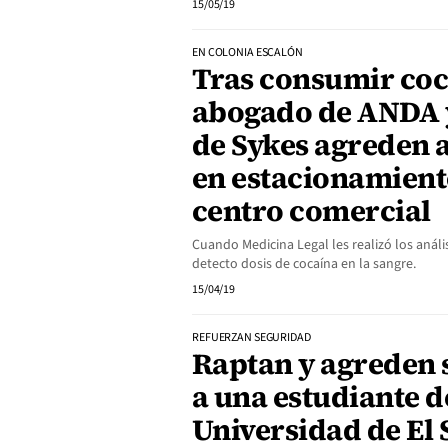
15/05/19
EN COLONIA ESCALÓN
Tras consumir coc
abogado de ANDA 
de Sykes agreden 
en estacionamient
centro comercial
Cuando Medicina Legal les realizó los análi
detecto dosis de cocaína en la sangre.
15/04/19
REFUERZAN SEGURIDAD
Raptan y agreden
a una estudiante d
Universidad de El