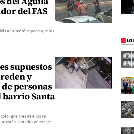
s del Águila
idor del FAS
l FAS intentó impedir que los
LO 
res supuestos
greden y
o de personas
l barrio Santa
olor gris, tres de ellos se
que están sentados afuera de