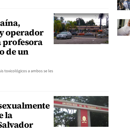
aína,
y operador
a profesora
o de un
sis toxicológicos a ambos se les
 sexualmente
e la
 Salvador