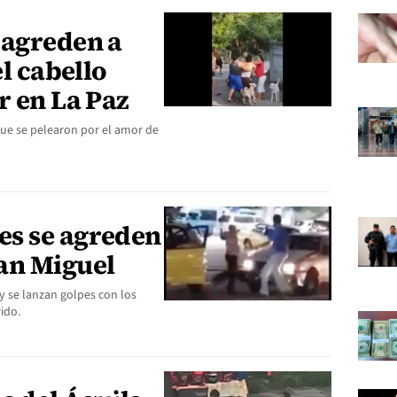
 agreden a
el cabello
r en La Paz
que se pelearon por el amor de
es se agreden
an Miguel
y se lanzan golpes con los
ido.