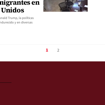
migrantes en
s Unidos
onald Trump, la políticas
ndurecido y en diversas
1
2