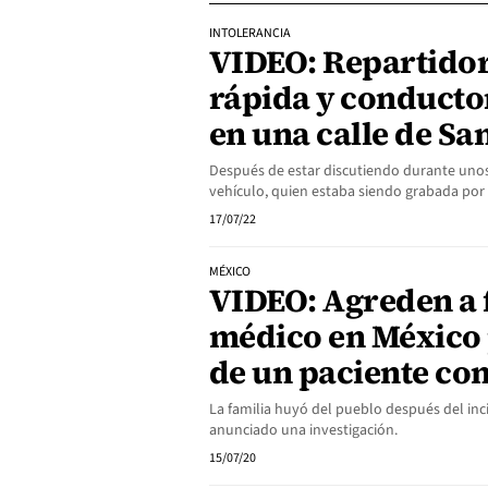
INTOLERANCIA
VIDEO: Repartido
rápida y conducto
en una calle de Sa
Después de estar discutiendo durante uno
vehículo, quien estaba siendo grabada por
17/07/22
MÉXICO
VIDEO: Agreden a 
médico en México
de un paciente co
La familia huyó del pueblo después del inci
anunciado una investigación.
15/07/20