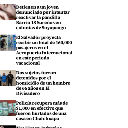
Detienen a un joven
denunciado por intentar
reactivar la pandilla
Barrio 18 Sureños en
colonias de Soyapango
El Salvador proyecta
recibir un total de 160,000
pasajeros en el
Aeropuerto Internacional
en este periodo
vacacional
Dos sujetos fueron
detenidos por el
homicidio de un hombre
de 66 años en El
Divisadero
Policía recupera más de
$1,000 en efectivo que
fueron hurtados de una
casa en Chalchuapa