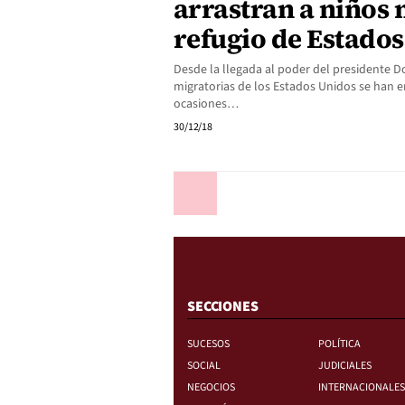
arrastran a niños 
refugio de Estado
Desde la llegada al poder del presidente D
migratorias de los Estados Unidos se han e
ocasiones…
30/12/18
Anterior
SECCIONES
SUCESOS
POLÍTICA
SOCIAL
JUDICIALES
NEGOCIOS
INTERNACIONALES