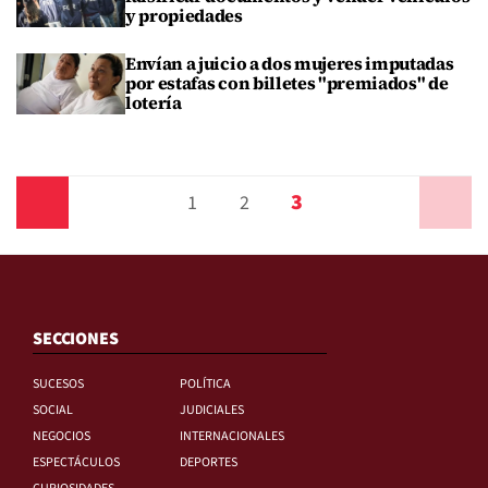
y propiedades
Envían a juicio a dos mujeres imputadas
por estafas con billetes "premiados" de
lotería
3
Anterior
1
2
Siguiente
SECCIONES
SUCESOS
POLÍTICA
SOCIAL
JUDICIALES
NEGOCIOS
INTERNACIONALES
ESPECTÁCULOS
DEPORTES