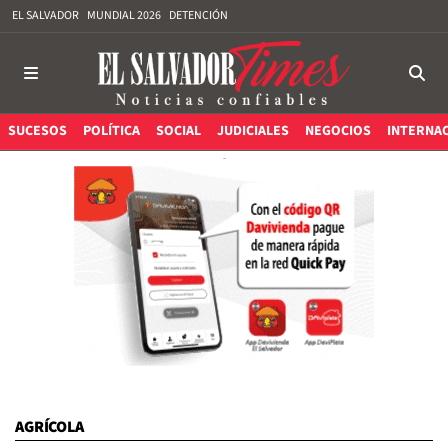
EL SALVADOR
MUNDIAL 2026
DETENCIÓN
SUCESOS
POLÍTICA
SOCIAL
JUDICIALES
NEGOCIOS
INTERNA
AGRÍCOLA