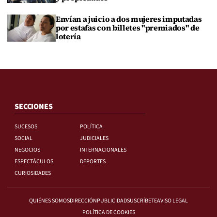
Envían a juicio a dos mujeres imputadas
por estafas con billetes "premiados" de
lotería
SECCIONES
SUCESOS
POLÍTICA
SOCIAL
JUDICIALES
NEGOCIOS
INTERNACIONALES
ESPECTÁCULOS
DEPORTES
CURIOSIDADES
QUIÉNES SOMOS
DIRECCIÓN
PUBLICIDAD
SUSCRÍBETE
AVISO LEGAL
POLÍTICA DE COOKIES