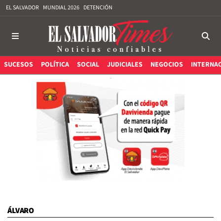
EL SALVADOR
MUNDIAL 2026
DETENCIÓN
SUCESOS
POLÍTICA
SOCIAL
JUDICIALES
NEGOCIOS
INTERNA
ÁLVARO