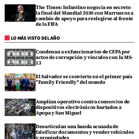
The Times: Infantino negocia en secreto
la final del Mundial 2030 con Marruecos a
cambio de apoyo para reelegirse al frente
de la FIFA
LO MÁS VISTO DEL AÑO
Condenan a exfuncionarios de CEPA por
actos de corrupción y vínculos con la MS-
13
El Salvador se convierte en el primer país
"Family Friendly" del mundo
Amplían operativo contra comercios de
dispositivos electrónicos hurtados a
Apopa y San Miguel
Desarticulan una banda acusada de
falsificar documentos y vender vehículos
y propiedades