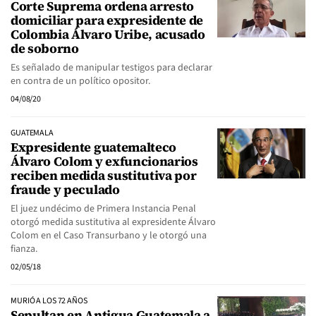
Corte Suprema ordena arresto
domiciliar para expresidente de
Colombia Álvaro Uribe, acusado
de soborno
Es señalado de manipular testigos para declarar
en contra de un político opositor.
04/08/20
GUATEMALA
Expresidente guatemalteco
Álvaro Colom y exfuncionarios
reciben medida sustitutiva por
fraude y peculado
El juez undécimo de Primera Instancia Penal
otorgó medida sustitutiva al expresidente Álvaro
Colom en el Caso Transurbano y le otorgó una
fianza.
02/05/18
MURIÓ A LOS 72 AÑOS
Sepultan en Antigua Guatemala a