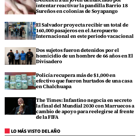
intentar reactivar la pandilla Barrio 18
Sureños en colonias de Soyapango
El Salvador proyecta recibir un total de
160,000 pasajeros en el Aeropuerto
Internacional en este periodo vacacional
Dos sujetos fueron detenidos por el
homicidio de un hombre de 66 años en El
Divisadero
Policía recupera más de $1,000 en
efectivo que fueron hurtados de una casa
en Chalchuapa
The Times: Infantino negocia en secreto
la final del Mundial 2030 con Marruecos a
cambio de apoyo para reelegirse al frente
de la FIFA
LO MÁS VISTO DEL AÑO