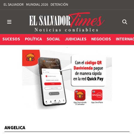
EL SALVADOR
MUNDIAL 2026
DETENCIÓN
SUCESOS
POLÍTICA
SOCIAL
JUDICIALES
NEGOCIOS
INTERNA
ANGELICA