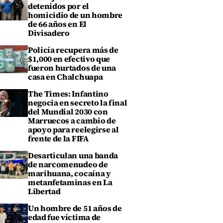
detenidos por el
homicidio de un hombre
de 66 años en El
Divisadero
Policía recupera más de
$1,000 en efectivo que
fueron hurtados de una
casa en Chalchuapa
The Times: Infantino
negocia en secreto la final
del Mundial 2030 con
Marruecos a cambio de
apoyo para reelegirse al
frente de la FIFA
Desarticulan una banda
de narcomenudeo de
marihuana, cocaína y
metanfetaminas en La
Libertad
Un hombre de 51 años de
edad fue víctima de