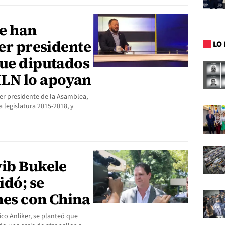
le han
ser presidente
LO 
que diputados
MLN lo apoyan
ser presidente de la Asamblea,
 legislatura 2015-2018, y
yib Bukele
idó; se
nes con China
ico Anliker, se planteó que