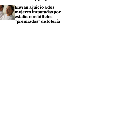
Envían a juicio a dos
mujeres imputadas por
estafas con billetes
"premiados" de lotería