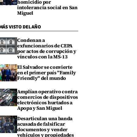
homicidio por
intolerancia social en San
Miguel
MÁS VISTO DEL AÑO
Condenan a
exfuncionarios de CEPA
por actos de corrupción y
vínculos con la MS-13
El Salvador se convierte
en el primer país "Family
Friendly" del mundo
Amplían operativo contra
comercios de dispositivos
electrónicos hurtados a
Apopa y San Miguel
Desarticulan una banda
acusada de falsificar
documentos y vender
vehículos y propiedades