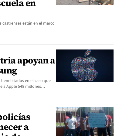
scuela en
es castrenses están en el marco
tria apoyan a
sung
n beneficiados en el caso que
le a Apple 548 millones…
olicías
necer a