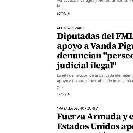
Venezuela, Nicaragua y Honduras han sufrid
la…
07/02/19
APOYO A PIGNATO
Diputadas del FM
apoyo a Vanda Pig
denuncian "perse
judicial ilegal"
La jefa de fracción de la bancada efemelenis
apoyo a Pignato: "Ha trabajado incansable
y…
12/06/18
"MÁS ALLÁ DEL HORIZONTE"
Fuerza Armada y ej
Estados Unidos a