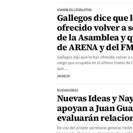
ASAMBLEA LEGISLATIVA
Gallegos dice que 
ofrecido volver a 
de la Asamblea y 
de ARENA y del F
Gallegos dijo que le han ofrecido volver a 
cargo que ocupaba en el último tramo de la
que…
24/06/19
NUEVAS IDEAS
Nuevas Ideas y Na
apoyan a Juan Gua
evaluarán relacio
De voz del propio secretario general, Feder