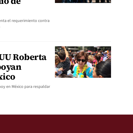
io de
senta el requerimiento contra
s
UU Roberta
poyan
xico
oy en México para respaldar