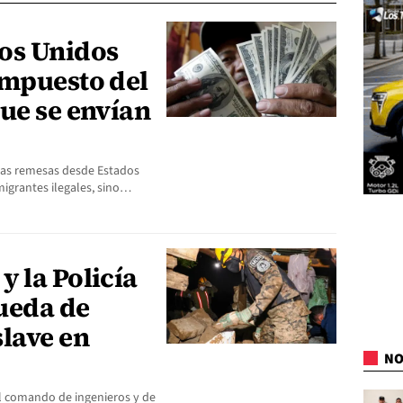
os Unidos
impuesto del
ue se envían
 las remesas desde Estados
migrantes ilegales, sino…
 la Policía
ueda de
lave en
NO
del comando de ingenieros y de