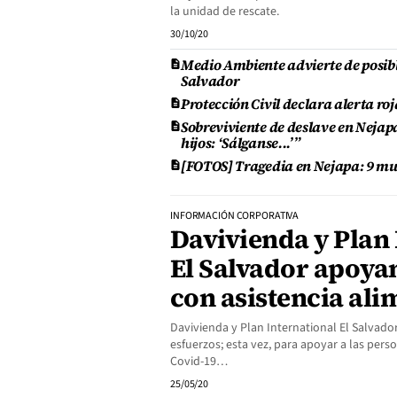
la unidad de rescate.
30/10/20
Medio Ambiente advierte de posib
Salvador
Protección Civil declara alerta ro
Sobreviviente de deslave en Nejapa
hijos: ‘Sálganse...’”
[FOTOS] Tragedia en Nejapa: 9 mu
INFORMACIÓN CORPORATIVA
Davivienda y Plan 
El Salvador apoyan
con asistencia ali
Davivienda y Plan International El Salva
esfuerzos; esta vez, para apoyar a las per
Covid-19…
25/05/20