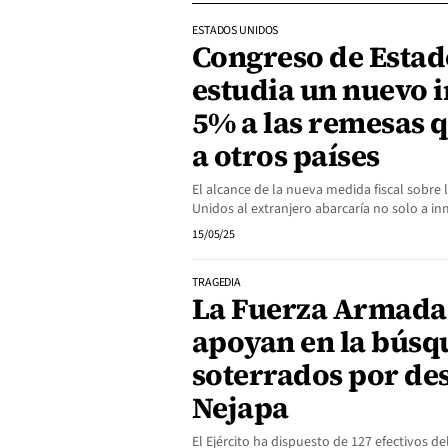
ESTADOS UNIDOS
Congreso de Estad
estudia un nuevo 
5% a las remesas q
a otros países
El alcance de la nueva medida fiscal sobre
Unidos al extranjero abarcaría no solo a in
15/05/25
TRAGEDIA
La Fuerza Armada y
apoyan en la búsq
soterrados por des
Nejapa
El Ejército ha dispuesto de 127 efectivos 