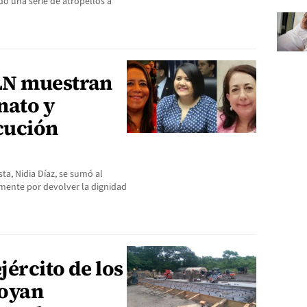
o una serie de atropellos a
LN muestran
nato y
cución
ta, Nidia Díaz, se sumó al
mente por devolver la dignidad
ército de los
poyan