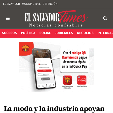
EL SALVADOR
MUNDIAL 2026
DETENCIÓN
SUCESOS
POLÍTICA
SOCIAL
JUDICIALES
NEGOCIOS
INTERNA
La moda y la industria apoyan