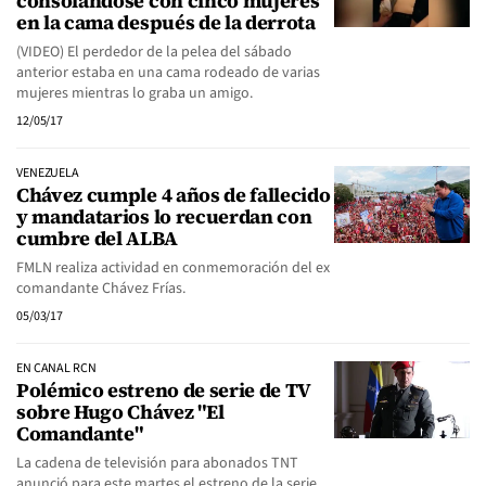
consolándose con cinco mujeres
en la cama después de la derrota
(VIDEO) El perdedor de la pelea del sábado
anterior estaba en una cama rodeado de varias
mujeres mientras lo graba un amigo.
12/05/17
VENEZUELA
Chávez cumple 4 años de fallecido
y mandatarios lo recuerdan con
cumbre del ALBA
FMLN realiza actividad en conmemoración del ex
comandante Chávez Frías.
05/03/17
EN CANAL RCN
Polémico estreno de serie de TV
sobre Hugo Chávez "El
Comandante"
La cadena de televisión para abonados TNT
anunció para este martes el estreno de la serie,