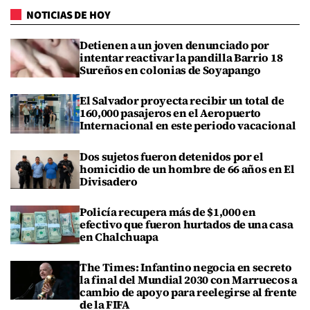
NOTICIAS DE HOY
Detienen a un joven denunciado por
intentar reactivar la pandilla Barrio 18
Sureños en colonias de Soyapango
El Salvador proyecta recibir un total de
160,000 pasajeros en el Aeropuerto
Internacional en este periodo vacacional
Dos sujetos fueron detenidos por el
homicidio de un hombre de 66 años en El
Divisadero
Policía recupera más de $1,000 en
efectivo que fueron hurtados de una casa
en Chalchuapa
The Times: Infantino negocia en secreto
la final del Mundial 2030 con Marruecos a
cambio de apoyo para reelegirse al frente
de la FIFA