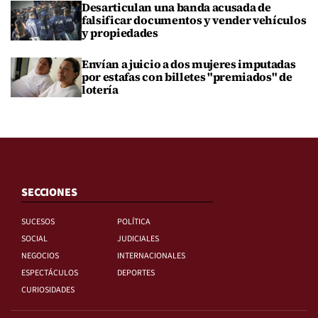
Desarticulan una banda acusada de
falsificar documentos y vender vehículos
y propiedades
Envían a juicio a dos mujeres imputadas
por estafas con billetes "premiados" de
lotería
SECCIONES
SUCESOS
POLÍTICA
SOCIAL
JUDICIALES
NEGOCIOS
INTERNACIONALES
ESPECTÁCULOS
DEPORTES
CURIOSIDADES