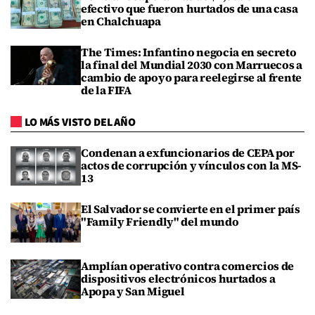
efectivo que fueron hurtados de una casa
en Chalchuapa
The Times: Infantino negocia en secreto
la final del Mundial 2030 con Marruecos a
cambio de apoyo para reelegirse al frente
de la FIFA
LO MÁS VISTO DEL AÑO
Condenan a exfuncionarios de CEPA por
actos de corrupción y vínculos con la MS-
13
El Salvador se convierte en el primer país
"Family Friendly" del mundo
Amplían operativo contra comercios de
dispositivos electrónicos hurtados a
Apopa y San Miguel