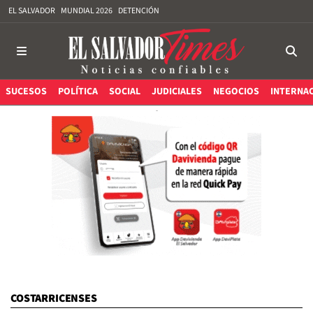
EL SALVADOR
MUNDIAL 2026
DETENCIÓN
SUCESOS
POLÍTICA
SOCIAL
JUDICIALES
NEGOCIOS
INTERNA
COSTARRICENSES