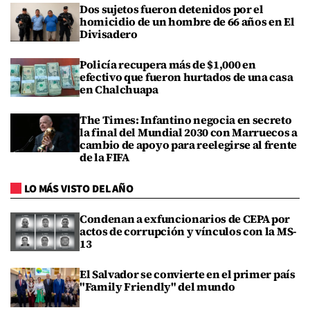
Dos sujetos fueron detenidos por el
homicidio de un hombre de 66 años en El
Divisadero
Policía recupera más de $1,000 en
efectivo que fueron hurtados de una casa
en Chalchuapa
The Times: Infantino negocia en secreto
la final del Mundial 2030 con Marruecos a
cambio de apoyo para reelegirse al frente
de la FIFA
LO MÁS VISTO DEL AÑO
Condenan a exfuncionarios de CEPA por
actos de corrupción y vínculos con la MS-
13
El Salvador se convierte en el primer país
"Family Friendly" del mundo