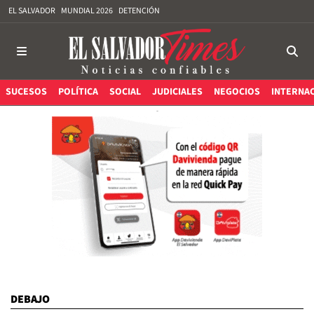
EL SALVADOR
MUNDIAL 2026
DETENCIÓN
SUCESOS
POLÍTICA
SOCIAL
JUDICIALES
NEGOCIOS
INTERNA
DEBAJO