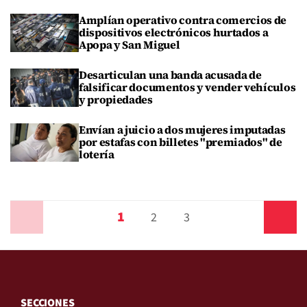
Amplían operativo contra comercios de
dispositivos electrónicos hurtados a
Apopa y San Miguel
Desarticulan una banda acusada de
falsificar documentos y vender vehículos
y propiedades
Envían a juicio a dos mujeres imputadas
por estafas con billetes "premiados" de
lotería
1
Anterior
2
3
Siguiente
SECCIONES