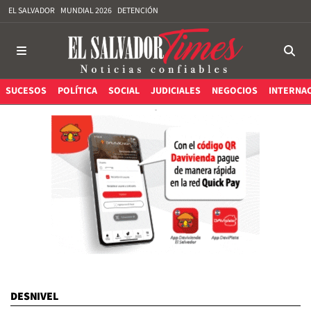
EL SALVADOR
MUNDIAL 2026
DETENCIÓN
SUCESOS
POLÍTICA
SOCIAL
JUDICIALES
NEGOCIOS
INTERNA
DESNIVEL