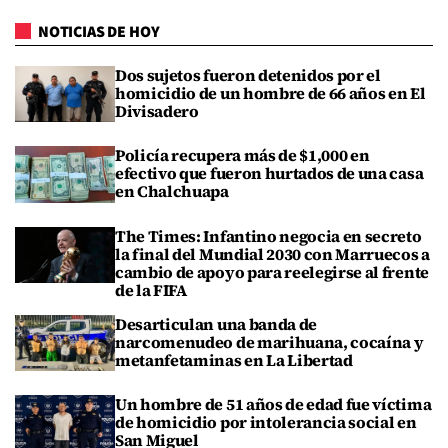
NOTICIAS DE HOY
Dos sujetos fueron detenidos por el
homicidio de un hombre de 66 años en El
Divisadero
Policía recupera más de $1,000 en
efectivo que fueron hurtados de una casa
en Chalchuapa
The Times: Infantino negocia en secreto
la final del Mundial 2030 con Marruecos a
cambio de apoyo para reelegirse al frente
de la FIFA
Desarticulan una banda de
narcomenudeo de marihuana, cocaína y
metanfetaminas en La Libertad
Un hombre de 51 años de edad fue víctima
de homicidio por intolerancia social en
San Miguel