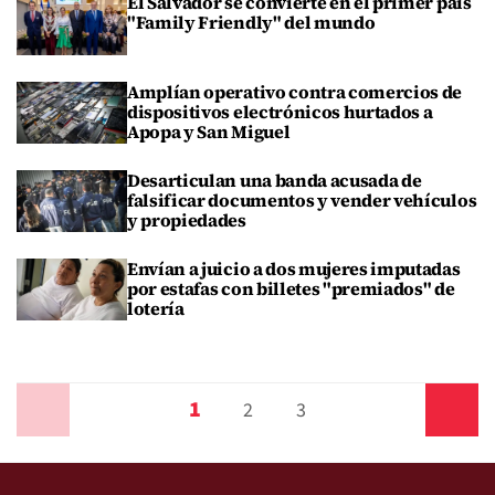
El Salvador se convierte en el primer país
"Family Friendly" del mundo
Amplían operativo contra comercios de
dispositivos electrónicos hurtados a
Apopa y San Miguel
Desarticulan una banda acusada de
falsificar documentos y vender vehículos
y propiedades
Envían a juicio a dos mujeres imputadas
por estafas con billetes "premiados" de
lotería
1
Anterior
2
3
Siguiente