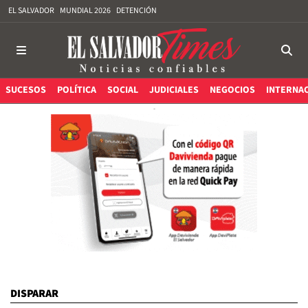
EL SALVADOR
MUNDIAL 2026
DETENCIÓN
SUCESOS
POLÍTICA
SOCIAL
JUDICIALES
NEGOCIOS
INTERNA
DISPARAR