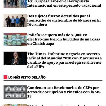
160,000 pasajeros en el Aeropuerto
Internacional en este periodo vacacional
Dos sujetos fueron detenidos por el
homicidio de un hombre de 66 años en El
Divisadero
Policía recupera más de $1,000 en
efectivo que fueron hurtados de una casa
en Chalchuapa
The Times: Infantino negocia en secreto
la final del Mundial 2030 con Marruecos a
cambio de apoyo para reelegirse al frente
de la FIFA
LO MÁS VISTO DEL AÑO
Condenan a exfuncionarios de CEPA por
actos de corrupción y vínculos con la MS-
13