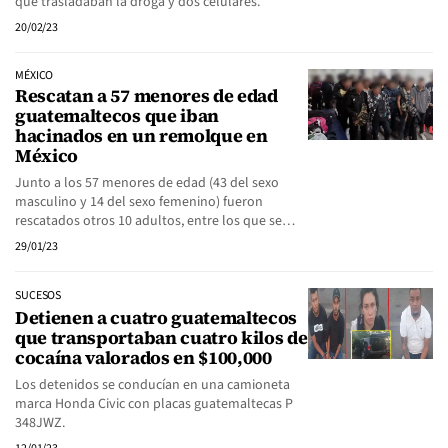
que trasladaban la droga y dos celulares.
20/02/23
MÉXICO
Rescatan a 57 menores de edad
guatemaltecos que iban
hacinados en un remolque en
México
Junto a los 57 menores de edad (43 del sexo
masculino y 14 del sexo femenino) fueron
rescatados otros 10 adultos, entre los que se…
29/01/23
SUCESOS
Detienen a cuatro guatemaltecos
que transportaban cuatro kilos de
cocaína valorados en $100,000
Los detenidos se conducían en una camioneta
marca Honda Civic con placas guatemaltecas P
348JWZ.