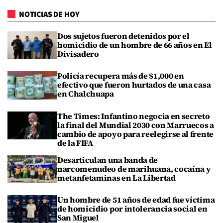
NOTICIAS DE HOY
Dos sujetos fueron detenidos por el
homicidio de un hombre de 66 años en El
Divisadero
Policía recupera más de $1,000 en
efectivo que fueron hurtados de una casa
en Chalchuapa
The Times: Infantino negocia en secreto
la final del Mundial 2030 con Marruecos a
cambio de apoyo para reelegirse al frente
de la FIFA
Desarticulan una banda de
narcomenudeo de marihuana, cocaína y
metanfetaminas en La Libertad
Un hombre de 51 años de edad fue víctima
de homicidio por intolerancia social en
San Miguel