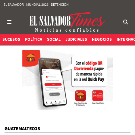
EL SALVADOR
MUNDIAL 2026
DETENCIÓN
SUCESOS
POLÍTICA
SOCIAL
JUDICIALES
NEGOCIOS
INTERNA
GUATEMALTECOS