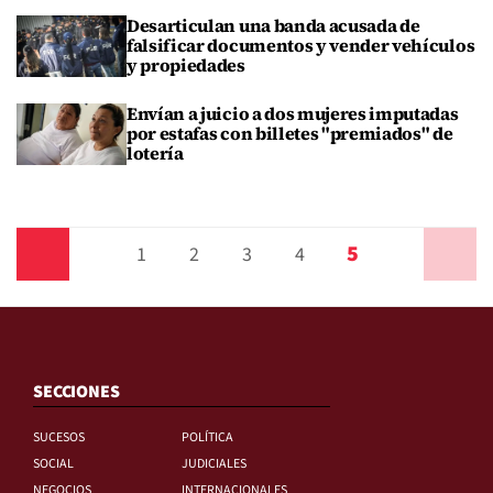
Desarticulan una banda acusada de
falsificar documentos y vender vehículos
y propiedades
Envían a juicio a dos mujeres imputadas
por estafas con billetes "premiados" de
lotería
5
Anterior
1
2
3
4
Siguiente
SECCIONES
SUCESOS
POLÍTICA
SOCIAL
JUDICIALES
NEGOCIOS
INTERNACIONALES