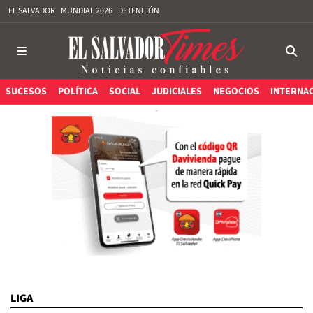
EL SALVADOR
MUNDIAL 2026
DETENCIÓN
SUCESOS
POLÍTICA
SOCIAL
JUDICIALES
NEGOCIOS
INTERNA
LIGA