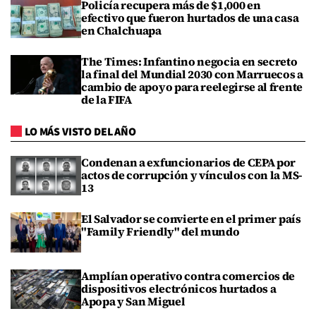
Policía recupera más de $1,000 en
efectivo que fueron hurtados de una casa
en Chalchuapa
The Times: Infantino negocia en secreto
la final del Mundial 2030 con Marruecos a
cambio de apoyo para reelegirse al frente
de la FIFA
LO MÁS VISTO DEL AÑO
Condenan a exfuncionarios de CEPA por
actos de corrupción y vínculos con la MS-
13
El Salvador se convierte en el primer país
"Family Friendly" del mundo
Amplían operativo contra comercios de
dispositivos electrónicos hurtados a
Apopa y San Miguel