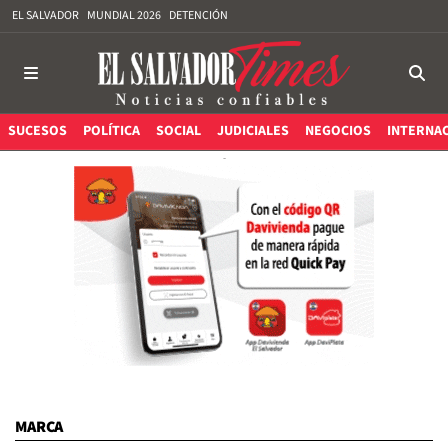
EL SALVADOR
MUNDIAL 2026
DETENCIÓN
SUCESOS
POLÍTICA
SOCIAL
JUDICIALES
NEGOCIOS
INTERNA
MARCA