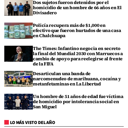
Dos sujetos fueron detenidos por el
homicidio de un hombre de 66 años en El
Divisadero
Policía recupera más de $1,000 en
efectivo que fueron hurtados de una casa
en Chalchuapa
The Times: Infantino negocia en secreto
la final del Mundial 2030 con Marruecos a
cambio de apoyo para reelegirse al frente
de la FIFA
Desarticulan una banda de
narcomenudeo de marihuana, cocaína y
metanfetaminas en La Libertad
Un hombre de 51 años de edad fue víctima
de homicidio por intolerancia social en
San Miguel
LO MÁS VISTO DEL AÑO