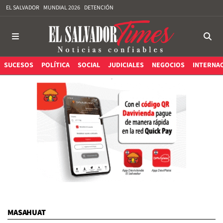
EL SALVADOR
MUNDIAL 2026
DETENCIÓN
SUCESOS
POLÍTICA
SOCIAL
JUDICIALES
NEGOCIOS
INTERNA
MASAHUAT