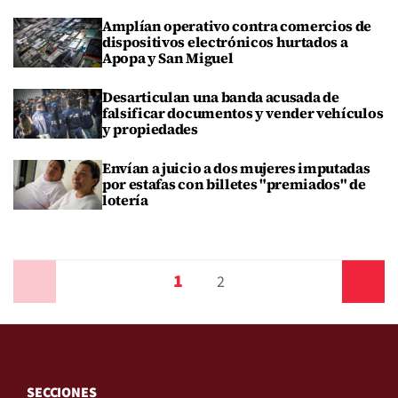
Amplían operativo contra comercios de
dispositivos electrónicos hurtados a
Apopa y San Miguel
Desarticulan una banda acusada de
falsificar documentos y vender vehículos
y propiedades
Envían a juicio a dos mujeres imputadas
por estafas con billetes "premiados" de
lotería
1
Anterior
2
Siguiente
SECCIONES