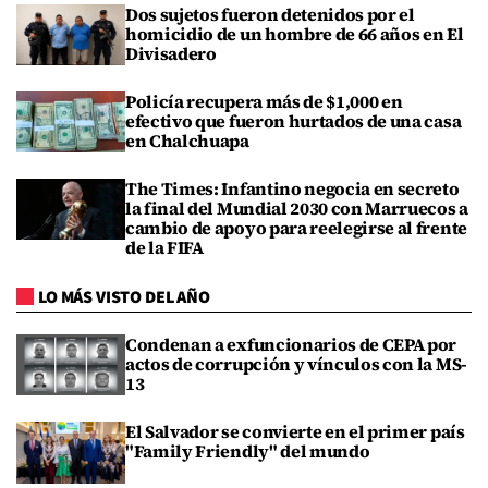
Dos sujetos fueron detenidos por el
homicidio de un hombre de 66 años en El
Divisadero
Policía recupera más de $1,000 en
efectivo que fueron hurtados de una casa
en Chalchuapa
The Times: Infantino negocia en secreto
la final del Mundial 2030 con Marruecos a
cambio de apoyo para reelegirse al frente
de la FIFA
LO MÁS VISTO DEL AÑO
Condenan a exfuncionarios de CEPA por
actos de corrupción y vínculos con la MS-
13
El Salvador se convierte en el primer país
"Family Friendly" del mundo