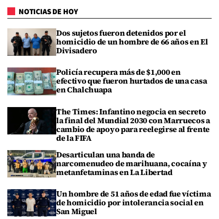
NOTICIAS DE HOY
Dos sujetos fueron detenidos por el
homicidio de un hombre de 66 años en El
Divisadero
Policía recupera más de $1,000 en
efectivo que fueron hurtados de una casa
en Chalchuapa
The Times: Infantino negocia en secreto
la final del Mundial 2030 con Marruecos a
cambio de apoyo para reelegirse al frente
de la FIFA
Desarticulan una banda de
narcomenudeo de marihuana, cocaína y
metanfetaminas en La Libertad
Un hombre de 51 años de edad fue víctima
de homicidio por intolerancia social en
San Miguel