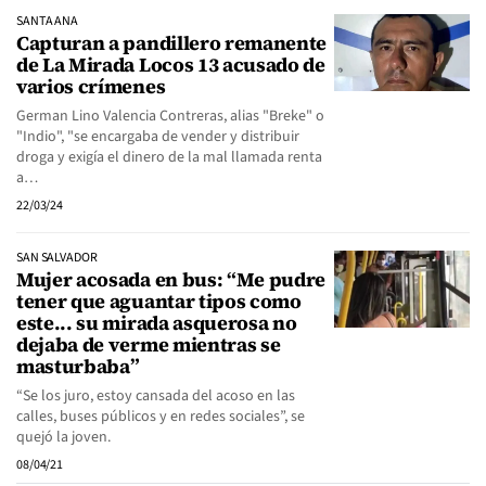
SANTA ANA
Capturan a pandillero remanente
de La Mirada Locos 13 acusado de
varios crímenes
German Lino Valencia Contreras, alias "Breke" o
"Indio", "se encargaba de vender y distribuir
droga y exigía el dinero de la mal llamada renta
a…
22/03/24
SAN SALVADOR
Mujer acosada en bus: “Me pudre
tener que aguantar tipos como
este... su mirada asquerosa no
dejaba de verme mientras se
masturbaba”
“Se los juro, estoy cansada del acoso en las
calles, buses públicos y en redes sociales”, se
quejó la joven.
08/04/21