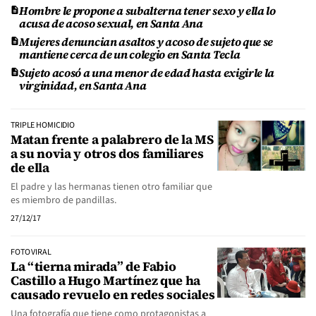
Hombre le propone a subalterna tener sexo y ella lo
acusa de acoso sexual, en Santa Ana
Mujeres denuncian asaltos y acoso de sujeto que se
mantiene cerca de un colegio en Santa Tecla
Sujeto acosó a una menor de edad hasta exigirle la
virginidad, en Santa Ana
TRIPLE HOMICIDIO
Matan frente a palabrero de la MS
a su novia y otros dos familiares
de ella
El padre y las hermanas tienen otro familiar que
es miembro de pandillas.
27/12/17
FOTO VIRAL
La “tierna mirada” de Fabio
Castillo a Hugo Martínez que ha
causado revuelo en redes sociales
Una fotografía que tiene como protagonistas a