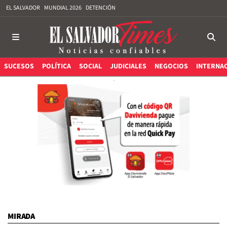
EL SALVADOR
MUNDIAL 2026
DETENCIÓN
SUCESOS
POLÍTICA
SOCIAL
JUDICIALES
NEGOCIOS
INTERNA
MIRADA