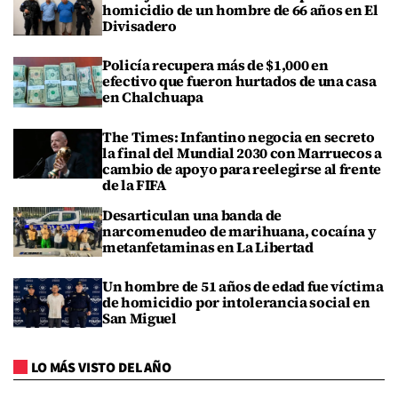
homicidio de un hombre de 66 años en El
Divisadero
Policía recupera más de $1,000 en
efectivo que fueron hurtados de una casa
en Chalchuapa
The Times: Infantino negocia en secreto
la final del Mundial 2030 con Marruecos a
cambio de apoyo para reelegirse al frente
de la FIFA
Desarticulan una banda de
narcomenudeo de marihuana, cocaína y
metanfetaminas en La Libertad
Un hombre de 51 años de edad fue víctima
de homicidio por intolerancia social en
San Miguel
LO MÁS VISTO DEL AÑO