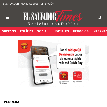
EL SALVADOR
MUNDIAL 2026
DETENCIÓN
SUCESOS
POLÍTICA
SOCIAL
JUDICIALES
NEGOCIOS
INTERNA
PEDRERA