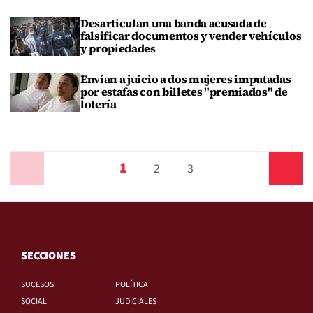
Desarticulan una banda acusada de
falsificar documentos y vender vehículos
y propiedades
Envían a juicio a dos mujeres imputadas
por estafas con billetes "premiados" de
lotería
1
Anterior
2
3
Siguiente
SECCIONES
SUCESOS
POLÍTICA
SOCIAL
JUDICIALES