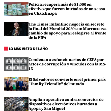
Policía recupera más de $1,000 en
efectivo que fueron hurtados de una casa
en Chalchuapa
The Times: Infantino negocia en secreto
la final del Mundial 2030 con Marruecos a
cambio de apoyo para reelegirse al frente
de la FIFA
LO MÁS VISTO DEL AÑO
Condenan a exfuncionarios de CEPA por
actos de corrupción y vínculos con la MS-
13
El Salvador se convierte en el primer país
"Family Friendly" del mundo
Amplían operativo contra comercios de
dispositivos electrónicos hurtados a
Apopa y San Miguel