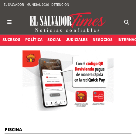
EL SALVADOR
MUNDIAL 2026
DETENCIÓN
SUCESOS
POLÍTICA
SOCIAL
JUDICIALES
NEGOCIOS
INTERNA
PISCINA