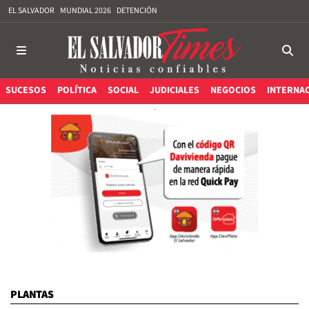
EL SALVADOR
MUNDIAL 2026
DETENCIÓN
SUCESOS
POLÍTICA
SOCIAL
JUDICIALES
NEGOCIOS
INTERNA
PLANTAS