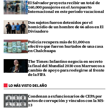
El Salvador proyecta recibir un total de
160,000 pasajeros en el Aeropuerto
Internacional en este periodo vacacional
Dos sujetos fueron detenidos por el
homicidio de un hombre de 66 años en El
Divisadero
Policía recupera más de $1,000 en
efectivo que fueron hurtados de una casa
en Chalchuapa
The Times: Infantino negocia en secreto
la final del Mundial 2030 con Marruecos a
cambio de apoyo para reelegirse al frente
de la FIFA
LO MÁS VISTO DEL AÑO
Condenan a exfuncionarios de CEPA por
actos de corrupción y vínculos con la MS-
13