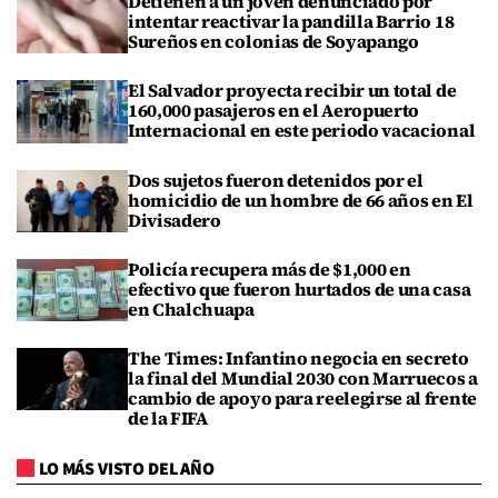
Detienen a un joven denunciado por
intentar reactivar la pandilla Barrio 18
Sureños en colonias de Soyapango
El Salvador proyecta recibir un total de
160,000 pasajeros en el Aeropuerto
Internacional en este periodo vacacional
Dos sujetos fueron detenidos por el
homicidio de un hombre de 66 años en El
Divisadero
Policía recupera más de $1,000 en
efectivo que fueron hurtados de una casa
en Chalchuapa
The Times: Infantino negocia en secreto
la final del Mundial 2030 con Marruecos a
cambio de apoyo para reelegirse al frente
de la FIFA
LO MÁS VISTO DEL AÑO