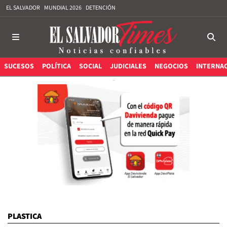
EL SALVADOR
MUNDIAL 2026
DETENCIÓN
SUCESOS
POLÍTICA
SOCIAL
JUDICIALES
NEGOCIOS
INTERNA
PLASTICA