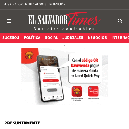
EL SALVADOR
MUNDIAL 2026
DETENCIÓN
SUCESOS
POLÍTICA
SOCIAL
JUDICIALES
NEGOCIOS
INTERNA
PRESUNTAMENTE