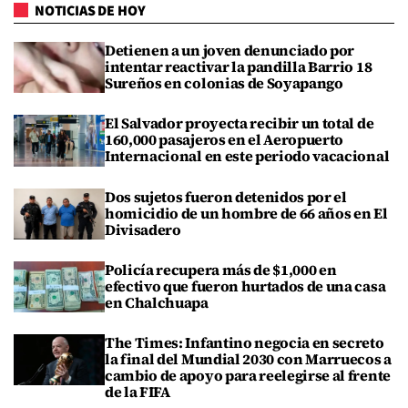
NOTICIAS DE HOY
Detienen a un joven denunciado por
intentar reactivar la pandilla Barrio 18
Sureños en colonias de Soyapango
El Salvador proyecta recibir un total de
160,000 pasajeros en el Aeropuerto
Internacional en este periodo vacacional
Dos sujetos fueron detenidos por el
homicidio de un hombre de 66 años en El
Divisadero
Policía recupera más de $1,000 en
efectivo que fueron hurtados de una casa
en Chalchuapa
The Times: Infantino negocia en secreto
la final del Mundial 2030 con Marruecos a
cambio de apoyo para reelegirse al frente
de la FIFA