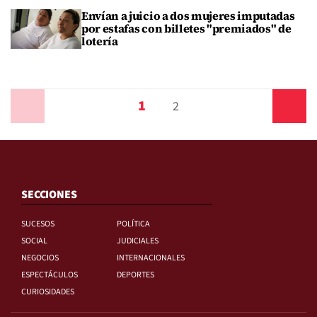
Envían a juicio a dos mujeres imputadas
por estafas con billetes "premiados" de
lotería
1
Anterior
2
Siguiente
SECCIONES
SUCESOS
POLÍTICA
SOCIAL
JUDICIALES
NEGOCIOS
INTERNACIONALES
ESPECTÁCULOS
DEPORTES
CURIOSIDADES