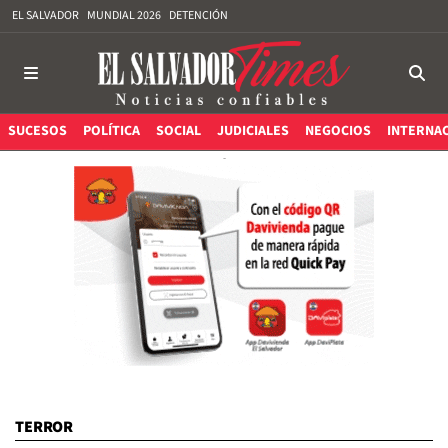
EL SALVADOR
MUNDIAL 2026
DETENCIÓN
SUCESOS
POLÍTICA
SOCIAL
JUDICIALES
NEGOCIOS
INTERNA
TERROR