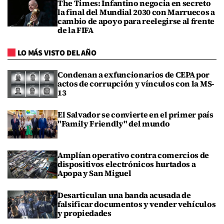
The Times: Infantino negocia en secreto
la final del Mundial 2030 con Marruecos a
cambio de apoyo para reelegirse al frente
de la FIFA
LO MÁS VISTO DEL AÑO
Condenan a exfuncionarios de CEPA por
actos de corrupción y vínculos con la MS-
13
El Salvador se convierte en el primer país
"Family Friendly" del mundo
Amplían operativo contra comercios de
dispositivos electrónicos hurtados a
Apopa y San Miguel
Desarticulan una banda acusada de
falsificar documentos y vender vehículos
y propiedades