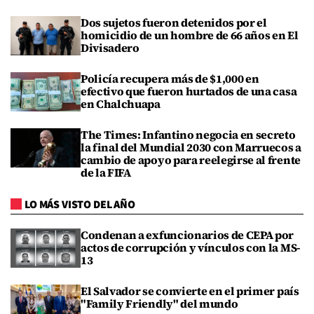
Dos sujetos fueron detenidos por el
homicidio de un hombre de 66 años en El
Divisadero
Policía recupera más de $1,000 en
efectivo que fueron hurtados de una casa
en Chalchuapa
The Times: Infantino negocia en secreto
la final del Mundial 2030 con Marruecos a
cambio de apoyo para reelegirse al frente
de la FIFA
LO MÁS VISTO DEL AÑO
Condenan a exfuncionarios de CEPA por
actos de corrupción y vínculos con la MS-
13
El Salvador se convierte en el primer país
"Family Friendly" del mundo