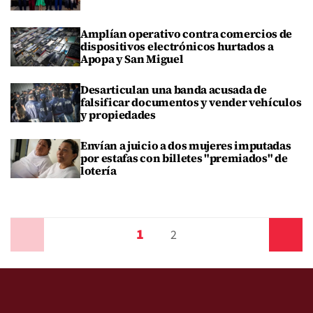
Amplían operativo contra comercios de
dispositivos electrónicos hurtados a
Apopa y San Miguel
Desarticulan una banda acusada de
falsificar documentos y vender vehículos
y propiedades
Envían a juicio a dos mujeres imputadas
por estafas con billetes "premiados" de
lotería
1
Anterior
2
Siguiente