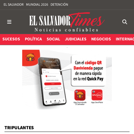
EL SALVADOR
MUNDIAL 2026
DETENCIÓN
SUCESOS
POLÍTICA
SOCIAL
JUDICIALES
NEGOCIOS
INTERNA
TRIPULANTES