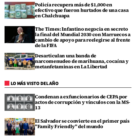
Policía recupera más de $1,000 en
efectivo que fueron hurtados de una casa
en Chalchuapa
The Times: Infantino negocia en secreto
la final del Mundial 2030 con Marruecos a
cambio de apoyo para reelegirse al frente
de la FIFA
Desarticulan una banda de
narcomenudeo de marihuana, cocaína y
metanfetaminas en La Libertad
LO MÁS VISTO DEL AÑO
Condenan a exfuncionarios de CEPA por
actos de corrupción y vínculos con la MS-
13
El Salvador se convierte en el primer país
"Family Friendly" del mundo