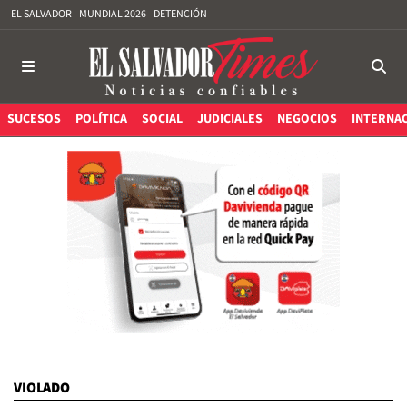
EL SALVADOR
MUNDIAL 2026
DETENCIÓN
SUCESOS
POLÍTICA
SOCIAL
JUDICIALES
NEGOCIOS
INTERNA
VIOLADO