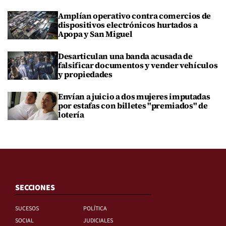
Amplían operativo contra comercios de
dispositivos electrónicos hurtados a
Apopa y San Miguel
Desarticulan una banda acusada de
falsificar documentos y vender vehículos
y propiedades
Envían a juicio a dos mujeres imputadas
por estafas con billetes "premiados" de
lotería
SECCIONES
SUCESOS
POLÍTICA
SOCIAL
JUDICIALES