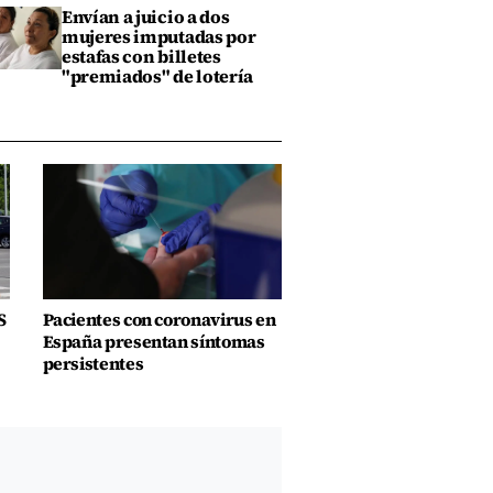
Envían a juicio a dos
mujeres imputadas por
estafas con billetes
"premiados" de lotería
S
Pacientes con coronavirus en
España presentan síntomas
persistentes