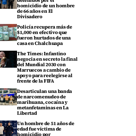
detenidos por el
homicidio de un hombre
de 66 años en El
Divisadero
Policía recupera más de
$1,000 en efectivo que
fueron hurtados de una
casa en Chalchuapa
The Times: Infantino
negocia en secreto la final
del Mundial 2030 con
Marruecos a cambio de
apoyo para reelegirse al
frente de la FIFA
Desarticulan una banda
de narcomenudeo de
marihuana, cocaína y
metanfetaminas en La
Libertad
Un hombre de 51 años de
edad fue víctima de
homicidio por