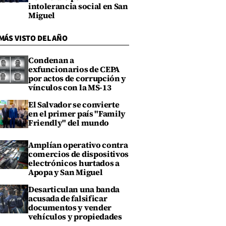
intolerancia social en San
Miguel
MÁS VISTO DEL AÑO
Condenan a
exfuncionarios de CEPA
por actos de corrupción y
vínculos con la MS-13
El Salvador se convierte
en el primer país "Family
Friendly" del mundo
Amplían operativo contra
comercios de dispositivos
electrónicos hurtados a
Apopa y San Miguel
Desarticulan una banda
acusada de falsificar
documentos y vender
vehículos y propiedades